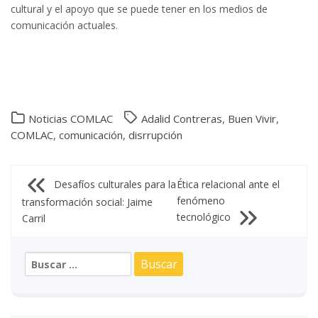
cultural y el apoyo que se puede tener en los medios de
comunicación actuales.
Noticias COMLAC
Adalid Contreras
,
Buen Vivir
,
COMLAC
,
comunicación
,
disrrupción
Navegación
Desafíos culturales para la
Ética relacional ante el
fenómeno
transformación social: Jaime
de
tecnológico
Carril
entradas
Buscar: