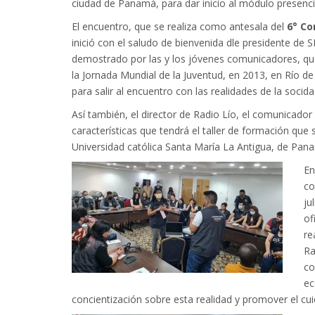
ciudad de Panamá, para dar inicio al módulo presenc
El encuentro, que se realiza como antesala del
6° Co
inició con el saludo de bienvenida dle presidente de S
demostrado por las y los jóvenes comunicadores, que
la Jornada Mundial de la Juventud, en 2013, en Río de 
para salir al encuentro con las realidades de la soci
Así también, el director de Radio Lío, el comunicador
características que tendrá el taller de formación que 
Universidad católica Santa María La Antigua, de Pan
En
co
ju
of
re
Ra
co
ec
concientización sobre esta realidad y promover el cui