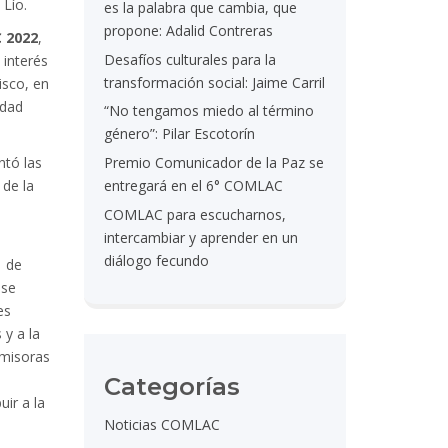
 Lío.
es la palabra que cambia, que
propone: Adalid Contreras
 2022
,
Desafíos culturales para la
 interés
transformación social: Jaime Carril
isco, en
idad
“No tengamos miedo al término
género”: Pilar Escotorín
ntó las
Premio Comunicador de la Paz se
 de la
entregará en el 6° COMLAC
COMLAC para escucharnos,
intercambiar y aprender en un
diálogo fecundo
1 de
 se
es
 y a la
emisoras
Categorías
ir a la
Noticias COMLAC