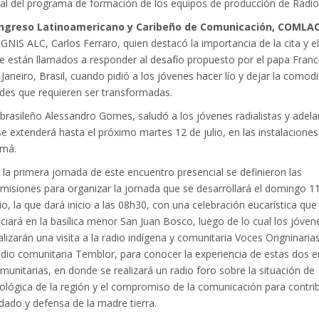
ial del programa de formación de los equipos de producción de Radio
ngreso Latinoamericano y Caribeño de Comunicación, COMLAC
IGNIS ALC, Carlos Ferraro, quien destacó la importancia de la cita y el
 están llamados a responder al desafío propuesto por el papa Franc
Janeiro, Brasil, cuando pidió a los jóvenes hacer lío y dejar la comod
dades que requieren ser transformadas.
 brasileño Alessandro Gomes, saludó a los jóvenes radialistas y adela
se extenderá hasta el próximo martes 12 de julio, en las instalaciones
amá.
 la primera jornada de este encuentro presencial se definieron las
misiones para organizar la jornada que se desarrollará el domingo 1
lio, la que dará inicio a las 08h30, con una celebración eucarística que
iciará en la basílica menor San Juan Bosco, luego de lo cual los jóven
alizarán una visita a la radio indígena y comunitaria Voces Origninarias
dio comunitaria Temblor, para conocer la experiencia de estas dos 
munitarias, en donde se realizará un radio foro sobre la situación de
ológica de la región y el compromiso de la comunicación para contribu
dado y defensa de la madre tierra.