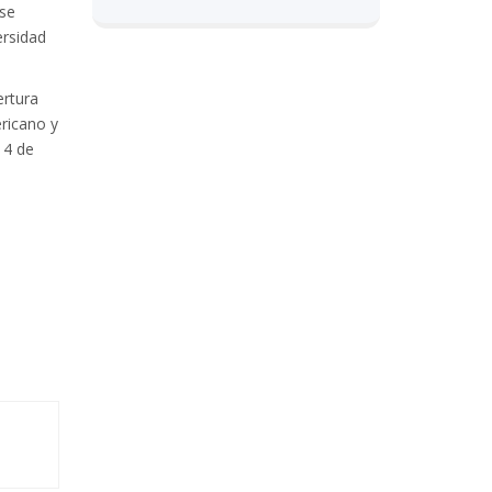
 se
ersidad
ertura
ricano y
14 de