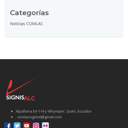
Categorías
Noticias COMLAC
Alpallana E6-114 y Whymper, Quito, Ecuador
comlacsignis6@gmail.com