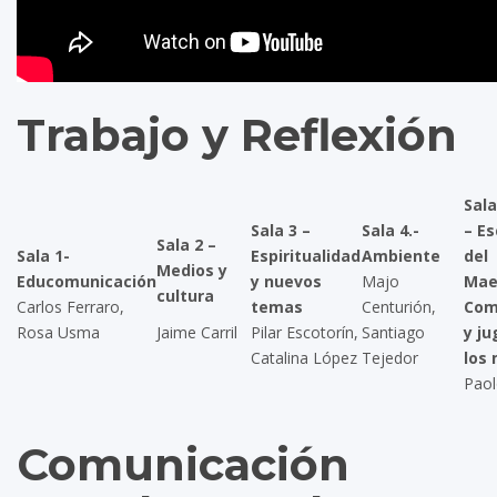
Trabajo y Reflexión
Sala
Sala 3 –
Sala 4.-
– E
Sala 2 –
Sala 1-
Espiritualidad
Ambiente
del
Medios y
Educomunicación
y nuevos
Majo
Mae
cultura
Carlos Ferraro,
temas
Centurión,
Com
Rosa Usma
Jaime Carril
Pilar Escotorín,
Santiago
y ju
Catalina López
Tejedor
los
Paol
Comunicación