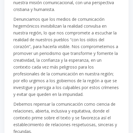
nuestra misión comunicacional, con una perspectiva
cristiana y humanista.
Denunciamos que los medios de comunicación
hegemónicos invisibilizan la reali
dad convulsa en
nuestra
región, lo que nos compromete a escuchar la
realidad de nuestros pueblos “con los oídos del
corazón”, para
hacerla visible. Nos comprometemos a
promover un periodismo que transforme y fomente la
creatividad,
la confianza y la espera
nza, en un
contexto cada vez más peligros
o
para los
profesionales de la comunicación
en nuestra región;
por ello
urgi
mos
a
los gobiernos de la región
a
que se
investig
ue
y pers
i
g
a
a los culpables
por estos crímenes
y evitar que queden en la impunidad.
Deb
emos repensar la comunicación como ciencia de
relaciones, abierta, inclusiva y equitativa, donde el
contexto prime sobre el texto y se favorezca así el
establecimiento de relaciones respetuosas, sinceras y
fecundas.