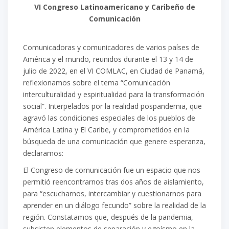
VI
Congreso Latinoamericano y Caribeño de
Comunicación
C
omunicadoras y comunicadores
de varios países de
América y el mundo, reunidos durante el 13 y 14 de
julio de 2022,
en el
VI
COMLAC
,
en Ciudad de Panamá,
reflexionamos sobre el tema
“Comunicación
interculturalidad y espiritualidad para la transformación
social”
. Interpelados por la rea
lidad
pospandemia, que
agravó las condiciones especi
ales de los pueblos de
América L
atina
y
El
Caribe
, y
comprometidos en la
búsqueda de una comunicación que genere esperanza,
declaramos:
El Congreso de comunicación fue un espacio que nos
permitió reencontrarnos tras
dos años de aislamiento
,
para “escucharnos, intercambiar y cuestionarnos para
aprender en un diálogo fecundo” sobre la realidad de
la
región. Constatamos que, después de la pandemia,
subsisten elementos de separación y egoísmo en la