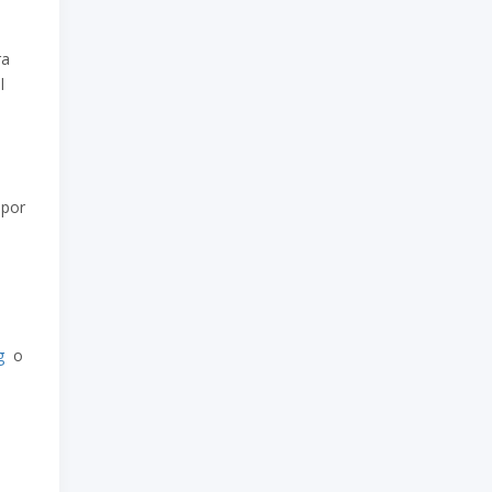
ra
l
 por
g
o