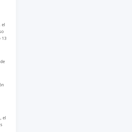
 el
so
o 13
 de
ón
, el
es