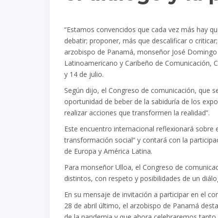
“Estamos convencidos que cada vez más hay qu
debatir; proponer, más que descalificar o criticar
arzobispo de Panamá, monseñor José Domingo Ull
Latinoamericano y Caribeño de Comunicación, C
y 14 de julio.
Según dijo, el Congreso de comunicación, que se 
oportunidad de beber de la sabiduría de los exp
realizar acciones que transformen la realidad”.
Este encuentro internacional reflexionará sobre e
transformación social” y contará con la partici
de Europa y América Latina.
Para monseñor Ulloa, el Congreso de comunicació
distintos, con respeto y posibilidades de un diá
En su mensaje de invitación a participar en el co
28 de abril último, el arzobispo de Panamá dest
de la pandemia y que ahora celebraremos tanto p