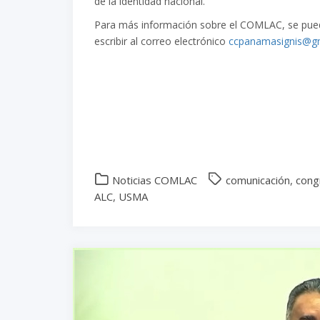
de la identidad nacional.
Para más información sobre el COMLAC, se puede
escribir al correo electrónico
ccpanamasignis@g
Noticias COMLAC
comunicación
,
cong
ALC
,
USMA