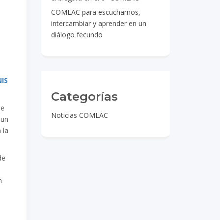
COMLAC para escucharnos,
intercambiar y aprender en un
diálogo fecundo
NIS
Categorías
ue
Noticias COMLAC
 un
 la
de
n