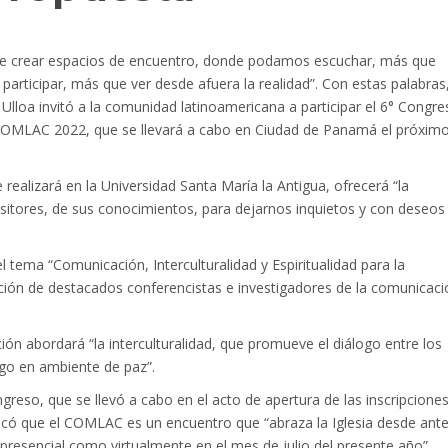
e crear espacios de encuentro, donde podamos escuchar, más que
; participar, más que ver desde afuera la realidad”. Con estas palabras,
oa invitó a la comunidad latinoamericana a participar el 6° Congre
OMLAC 2022, que se llevará a cabo en Ciudad de Panamá el próxim
realizará en la Universidad Santa María la Antigua, ofrecerá “la
ositores, de sus conocimientos, para dejarnos inquietos y con deseos
l tema “Comunicación, Interculturalidad y Espiritualidad para la
pación de destacados conferencistas e investigadores de la comunicaci
n abordará “la interculturalidad, que promueve el diálogo entre los
logo en ambiente de paz”.
ngreso, que se llevó a cabo en el acto de apertura de las inscripciones
acó que el COMLAC es un encuentro que “abraza la Iglesia desde ant
resencial como virtualmente en el mes de julio del presente año”.