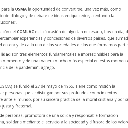
 para la
USMA
la oportunidad de convertirse, una vez más, como
io de diálogo y de debate de ideas enriquecedor, alentando la
tuciones”.
ación del
COMLAC
es la “ocasión de algo tan necesario, hoy en día, 
tercambiar experiencias y concesiones de diversos países, que suma
d entera y de cada una de las sociedades de las que formamos parte
alidad
son tres elementos fundamentales e imprescindibles para la
todo momento y de una manera mucho más especial en estos moment
encia de la pandemia”, agregó.
 (USMA) se fundó el 27 de mayo de 1965. Tiene como misión la
mar personas que se distingan por sus profundos conocimientos
fe ante el mundo, por su sincera práctica de la moral cristiana y por s
usta y fraternal.
 de personas, promotora de una sólida y responsable formación
ana, solidaria mediante el servicio a la sociedad y difusora de los valor